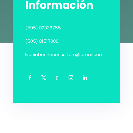
Información
(505) 82336755
(505) 81517006
Ivoniabonillaconsultora@gmail.com