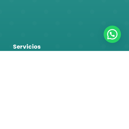
Servicios
Nosotros
Contacto
💌
Ivoniabonillaconsultora
📱
(505) 82336755
📱
(505) 81517006