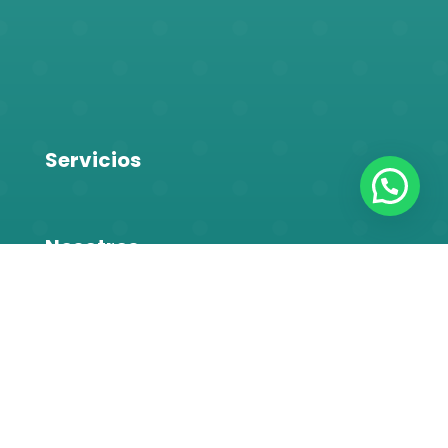
Servicios
Nosotros
Contacto
💌
Ivoniabonillaconsultora
📱
(505) 82336755
📱
(505) 81517006