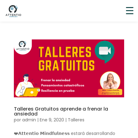
Talleres Gratuitos aprende a frenar la
ansiedad
por
admin
|
Ene 9, 2020
|
Talleres
❤️𝗔𝘁𝘁𝗲𝗻𝘁𝗶𝗼 𝗠𝗶𝗻𝗱𝗳𝘂𝗹𝗻𝗲𝘀𝘀 estará desarrollando