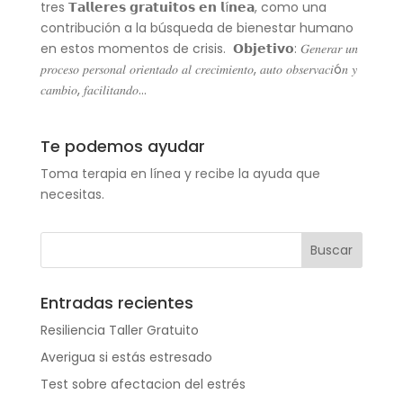
tres 𝗧𝗮𝗹𝗹𝗲𝗿𝗲𝘀 𝗴𝗿𝗮𝘁𝘂𝗶𝘁𝗼𝘀 𝗲𝗻 𝗹í𝗻𝗲𝗮, como una
contribución a la búsqueda de bienestar humano
en estos momentos de crisis. 𝗢𝗯𝗷𝗲𝘁𝗶𝘃𝗼: 𝐺𝑒𝑛𝑒𝑟𝑎𝑟 𝑢𝑛
𝑝𝑟𝑜𝑐𝑒𝑠𝑜 𝑝𝑒𝑟𝑠𝑜𝑛𝑎𝑙 𝑜𝑟𝑖𝑒𝑛𝑡𝑎𝑑𝑜 𝑎𝑙 𝑐𝑟𝑒𝑐𝑖𝑚𝑖𝑒𝑛𝑡𝑜, 𝑎𝑢𝑡𝑜 𝑜𝑏𝑠𝑒𝑟𝑣𝑎𝑐𝑖ó𝑛 𝑦
𝑐𝑎𝑚𝑏𝑖𝑜, 𝑓𝑎𝑐𝑖𝑙𝑖𝑡𝑎𝑛𝑑𝑜...
Te podemos ayudar
Toma terapia en línea y recibe la ayuda que
necesitas.
Entradas recientes
Resiliencia Taller Gratuito
Averigua si estás estresado
Test sobre afectacion del estrés